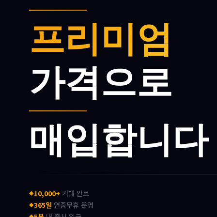
프리미엄
가격으로
매입합니다
10,000+
거래 완료
365일
연중무휴 운영
5분
내 즉시 입금