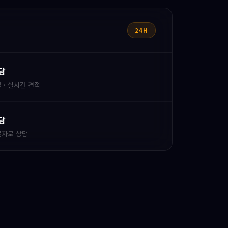
24H
담
 · 실시간 견적
담
문자로 상담